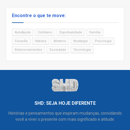
Encontre o que te move:
AutoAjuda
Cotidiano
Espiritualidade
Família
Filosofia
Hábitos
Mistério
Nostalgia
Psicologia
Relacionamentos
Sociedade
Tecnologia
SHD: SEJA HOJE DIFERENTE
Histórias e pensamentos que inspiram mudanças, convidando
você a viver o presente com mais significado e atitude.