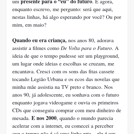
presente para o “eu” do futuro
um
. E agora,
enquanto escrevo, me pergunto: será que aqui,
nestas linhas, há algo esperando por você? Ou por
mim, em maio?
Quando eu era criança,
nos anos 80, adorava
assistir a filmes como
De Volta para o Futuro
. A
ideia de que o tempo pudesse ser um playground,
um lugar onde ideias e escolhas se cruzam, me
encantava. Cresci com os sons das fitas cassete
tocando Legião Urbana e os ecos das novelas que
minha mãe assistia na TV preto e branco. Nos
anos 90, já adolescente, eu sonhava com o futuro
enquanto jogava videogame e ouvia os primeiros
CDs que conseguia comprar com meu dinheiro de
E nos 2000
mesada.
, quando o mundo parecia
acelerar com a internet, eu comecei a perceber
que o tempo não é só uma linha reta – ele é um