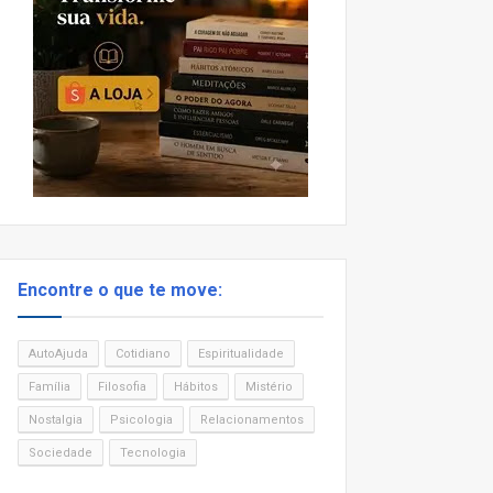
Encontre o que te move:
AutoAjuda
Cotidiano
Espiritualidade
Família
Filosofia
Hábitos
Mistério
Nostalgia
Psicologia
Relacionamentos
Sociedade
Tecnologia