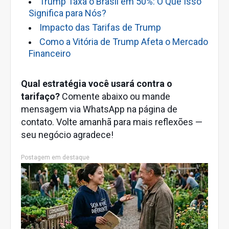
Trump Taxa o Brasil em 50%: O Que Isso
Significa para Nós?
Impacto das Tarifas de Trump
Como a Vitória de Trump Afeta o Mercado
Financeiro
Qual estratégia você usará contra o
tarifaço?
Comente abaixo ou mande
mensagem via WhatsApp na página de
contato. Volte amanhã para mais reflexões —
seu negócio agradece!
Postagem em destaque