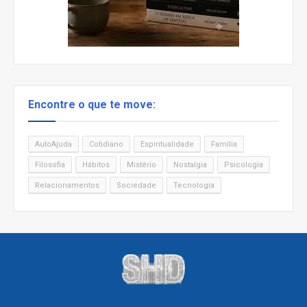
Encontre o que te move:
AutoAjuda
Cotidiano
Espiritualidade
Família
Filosofia
Hábitos
Mistério
Nostalgia
Psicologia
Relacionamentos
Sociedade
Tecnologia