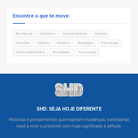
Encontre o que te move:
AutoAjuda
Cotidiano
Espiritualidade
Família
Filosofia
Hábitos
Mistério
Nostalgia
Psicologia
Relacionamentos
Sociedade
Tecnologia
SHD: SEJA HOJE DIFERENTE
Histórias e pensamentos que inspiram mudanças, convidando
você a viver o presente com mais significado e atitude.