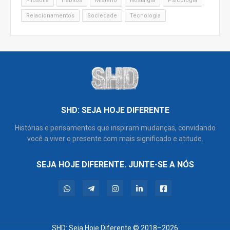
Filosofia
Hábitos
Mistério
Nostalgia
Psicologia
Relacionamentos
Sociedade
Tecnologia
SHD: SEJA HOJE DIFERENTE
Histórias e pensamentos que inspiram mudanças, convidando
você a viver o presente com mais significado e atitude.
SEJA HOJE DIFERENTE. JUNTE-SE A NÓS
SHD: Seja Hoje Diferente
© 2018–2026