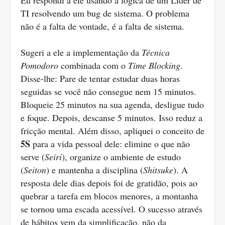
Eu respondi a ele usando a lógica de um Líder de
TI resolvendo um bug de sistema. O problema
não é a falta de vontade, é a falta de sistema.
Sugeri a ele a implementação da
Técnica
Pomodoro
combinada com o
Time Blocking
.
Disse-lhe: Pare de tentar estudar duas horas
seguidas se você não consegue nem 15 minutos.
Bloqueie 25 minutos na sua agenda, desligue tudo
e foque. Depois, descanse 5 minutos. Isso reduz a
fricção mental. Além disso, apliquei o conceito de
5S
para a vida pessoal dele: elimine o que não
serve (
Seiri
), organize o ambiente de estudo
(
Seiton
) e mantenha a disciplina (
Shitsuke
). A
resposta dele dias depois foi de gratidão, pois ao
quebrar a tarefa em blocos menores, a montanha
se tornou uma escada acessível. O sucesso através
de hábitos vem da simplificação, não da