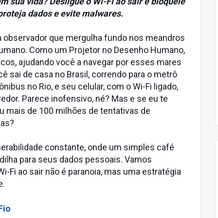
m sua vida? Desligue o Wi-Fi ao sair e bloqueie
proteja dados e evite malwares.
ta observador que mergulha fundo nos meandros
humano. Como um Projetor no Desenho Humano,
áticos, ajudando você a navegar por esses mares
ocê sai de casa no Brasil, correndo para o metrô
ibus no Rio, e seu celular, com o Wi-Fi ligado,
edor. Parece inofensivo, né? Mas e se eu te
ou mais de 100 milhões de tentativas de
icas?
erabilidade constante, onde um simples café
adilha para seus dados pessoais. Vamos
i-Fi ao sair não é paranoia, mas uma estratégia
e.
Fio