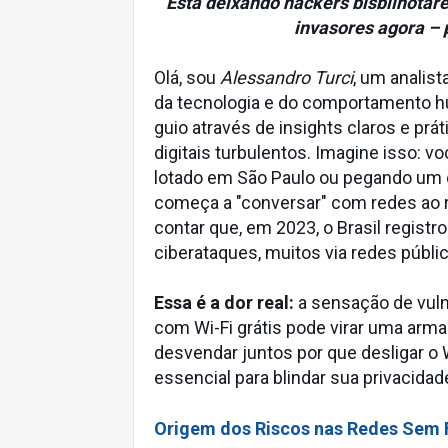
Está deixando hackers bisbilhotare
invasores agora – 
Olá, sou
Alessandro Turci
, um analis
da tecnologia e do comportamento 
guio através de insights claros e pr
digitais turbulentos. Imagine isso: v
lotado em São Paulo ou pegando um ôn
começa a "conversar" com redes ao r
contar que, em 2023, o Brasil registr
ciberataques, muitos via redes públ
Essa é a dor real:
a sensação de vuln
com Wi-Fi grátis pode virar uma arm
desvendar juntos por que desligar o W
essencial para blindar sua privacidad
Origem dos Riscos nas Redes Sem 