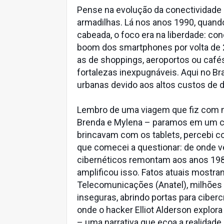
Pense na evolução da conectividade
armadilhas. Lá nos anos 1990, quand
cabeada, o foco era na liberdade: co
boom dos smartphones por volta de 2
as de shoppings, aeroportos ou cafés
fortalezas inexpugnáveis. Aqui no Br
urbanas devido aos altos custos de 
Lembro de uma viagem que fiz com m
Brenda e Mylena – paramos em um c
brincavam com os tablets, percebi co
que comecei a questionar: de onde 
cibernéticos remontam aos anos 198
amplificou isso. Fatos atuais mostra
Telecomunicações (Anatel), milhões 
inseguras, abrindo portas para ciberc
onde o hacker Elliot Alderson explora
– uma narrativa que ecoa a realidad