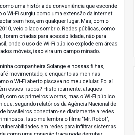
 como uma história de conveniência que esconde
o o Wi-Fi surgiu como uma extensão da internet
nectar sem fios, em qualquer lugar. Mas, com o
010, veio o lado sombrio. Redes públicas, como
, foram criadas para acessibilidade, não para
asil, onde o uso de Wi-Fi público explode em áreas
dados móveis, isso vira um campo minado.
inha companheira Solange e nossas filhas,
afé movimentado, e enquanto as meninas
mo o Wi-Fi aberto piscava no meu celular. Foi aí
vêm esses riscos? Historicamente, ataques
0, com os primeiros worms, mas o Wi-Fi público
m que, segundo relatórios da Agência Nacional de
de brasileiros conectam-se diariamente a redes
riminosos. Isso me lembra o filme "Mr. Robot",
 vulnerabilidades em redes para infiltrar sistemas
e de como uma conexão fraca pode derrubar