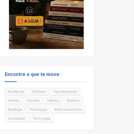
Encontre o que te move:
AutoAjuda
Cotidiano
Espiritualidade
Família
Filosofia
Hábitos
Mistério
Nostalgia
Psicologia
Relacionamentos
Sociedade
Tecnologia