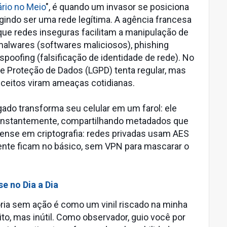
rio no Meio
", é quando um invasor se posiciona
ingindo ser uma rede legítima. A agência francesa
 que redes inseguras facilitam a manipulação de
malwares (softwares maliciosos), phishing
 spoofing (falsificação de identidade de rede). No
 de Proteção de Dados (LGPD) tenta regular, mas
nceitos viram ameaças cotidianas.
gado transforma seu celular em um farol: ele
onstantemente, compartilhando metadados que
ense em criptografia: redes privadas usam AES
nte ficam no básico, sem VPN para mascarar o
e no Dia a Dia
oria sem ação é como um vinil riscado na minha
o, mas inútil. Como observador, guio você por