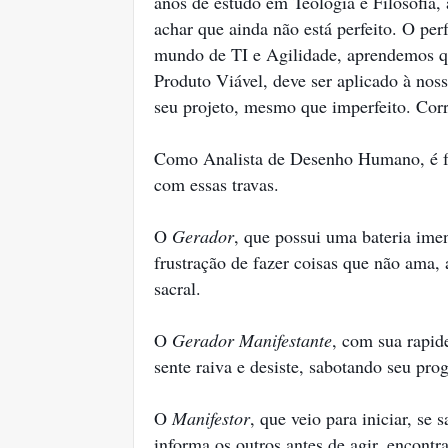
anos de estudo em Teologia e Filosofia
achar que ainda não está perfeito. O pe
mundo de TI e Agilidade, aprendemos q
Produto Viável, deve ser aplicado à noss
seu projeto, mesmo que imperfeito. Corr
Como Analista de Desenho Humano, é fas
com essas travas.
O
Gerador
, que possui uma bateria imen
frustração de fazer coisas que não ama, 
sacral.
O
Gerador Manifestante
, com sua rapide
sente raiva e desiste, sabotando seu pro
O
Manifestor
, que veio para iniciar, se
informa os outros antes de agir, encontr