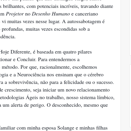
 brilhantes, com potenciais incríveis, travando diante
 um
Projetor
no
Desenho Humano
e canceriano
 vi muitas vezes nesse lugar. A autossabotagem é
ão profundas, muitas vezes escondidas sob a
udência.
Hoje Diferente, é baseada em quatro pilares
tionar e Concluir. Para entendermos a
e método. Por que, racionalmente, escolhemos
gia e a Neurociência nos ensinam que o cérebro
 a sobrevivência, não para a felicidade ou o sucesso.
e crescimento, seja iniciar um novo relacionamento
todologias Ágeis no trabalho, nosso sistema límbico,
na um alerta de perigo. O desconhecido, mesmo que
familiar com minha esposa Solange e minhas filhas