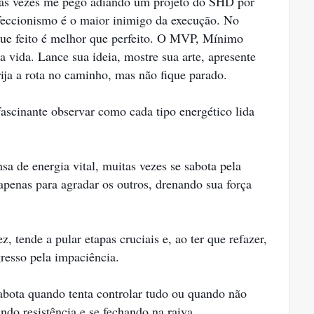
, às vezes me pego adiando um projeto do SHD por
rfeccionismo é o maior inimigo da execução. No
ue feito é melhor que perfeito. O MVP, Mínimo
a vida. Lance sua ideia, mostre sua arte, apresente
ija a rota no caminho, mas não fique parado.
cinante observar como cada tipo energético lida
sa de energia vital, muitas vezes se sabota pela
apenas para agradar os outros, drenando sua força
z, tende a pular etapas cruciais e, ao ter que refazer,
gresso pela impaciência.
 sabota quando tenta controlar tudo ou quando não
ando resistência e se fechando na raiva.