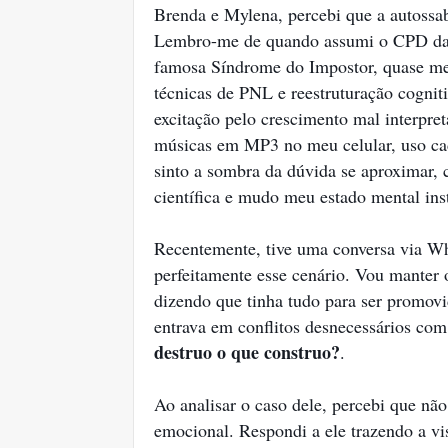
Brenda e Mylena, percebi que a autossab
Lembro-me de quando assumi o CPD da 
famosa Síndrome do Impostor, quase me f
técnicas de PNL e reestruturação cognit
excitação pelo crescimento mal interpr
músicas em MP3 no meu celular, uso c
sinto a sombra da dúvida se aproximar, 
científica e mudo meu estado mental in
Recentemente, tive uma conversa via Wh
perfeitamente esse cenário. Vou manter o
dizendo que tinha tudo para ser promov
entrava em conflitos desnecessários co
destruo o que construo?
.
Ao analisar o caso dele, percebi que nã
emocional. Respondi a ele trazendo a v