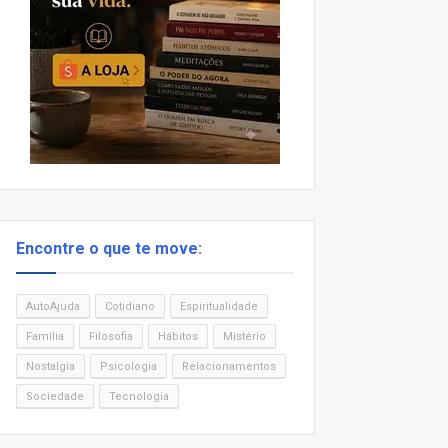
Encontre o que te move:
AutoAjuda
Cotidiano
Espiritualidade
Família
Filosofia
Hábitos
Mistério
Nostalgia
Psicologia
Relacionamentos
Sociedade
Tecnologia