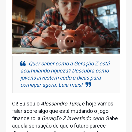
Quer saber como a Geração Z está
acumulando riqueza? Descubra como
jovens investem cedo e dicas para
começar agora. Leia mais!
Oi! Eu sou o
Alessandro Turci
, e hoje vamos
falar sobre algo que está mudando o jogo
financeiro: a
Geração Z investindo cedo
. Sabe
aquela sensação de que o futuro parece