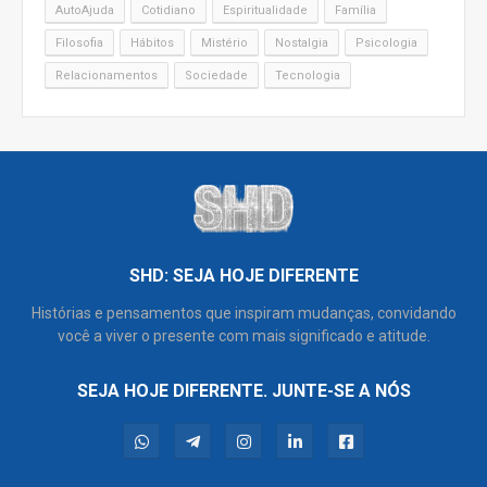
AutoAjuda
Cotidiano
Espiritualidade
Família
Filosofia
Hábitos
Mistério
Nostalgia
Psicologia
Relacionamentos
Sociedade
Tecnologia
SHD: SEJA HOJE DIFERENTE
Histórias e pensamentos que inspiram mudanças, convidando
você a viver o presente com mais significado e atitude.
SEJA HOJE DIFERENTE. JUNTE-SE A NÓS