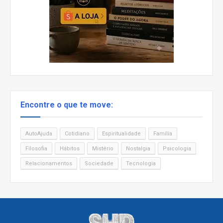
Encontre o que te move:
AutoAjuda
Cotidiano
Espiritualidade
Família
Filosofia
Hábitos
Mistério
Nostalgia
Psicologia
Relacionamentos
Sociedade
Tecnologia