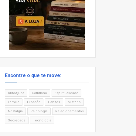
Encontre o que te move:
AutoAjuda
Cotidiano
Espiritualidade
Família
Filosofia
Hábitos
Mistério
Nostalgia
Psicologia
Relacionamentos
Sociedade
Tecnologia