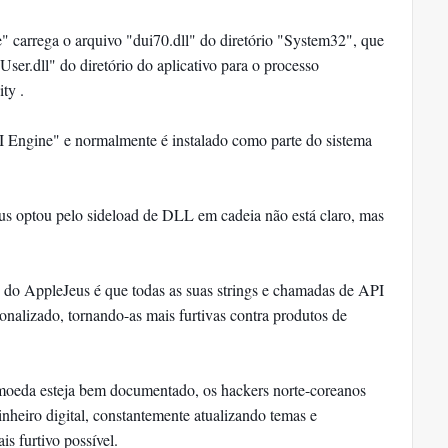
 carrega o arquivo "dui70.dll" do diretório "System32", que
er.dll" do diretório do aplicativo para o processo
ty .
 Engine" e normalmente é instalado como parte do sistema
us optou pelo sideload de DLL em cadeia não está claro, mas
es do AppleJeus é que todas as suas strings e chamadas de API
nalizado, tornando-as mais furtivas contra produtos de
moeda esteja bem documentado, os hackers norte-coreanos
nheiro digital, constantemente atualizando temas e
s furtivo possível.