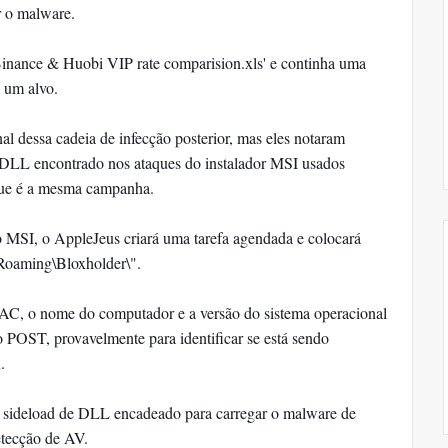
r o malware.
ance & Huobi VIP rate comparision.xls' e continha uma
 um alvo.
al dessa cadeia de infecção posterior, mas eles notaram
LL encontrado nos ataques do instalador MSI usados ​​
 que é a mesma campanha.
ão MSI, o AppleJeus criará uma tarefa agendada e colocará
oaming\Bloxholder\".
AC, o nome do computador e a versão do sistema operacional
o POST, provavelmente para identificar se está sendo
.
 sideload de DLL encadeado para carregar o malware de
etecção de AV.