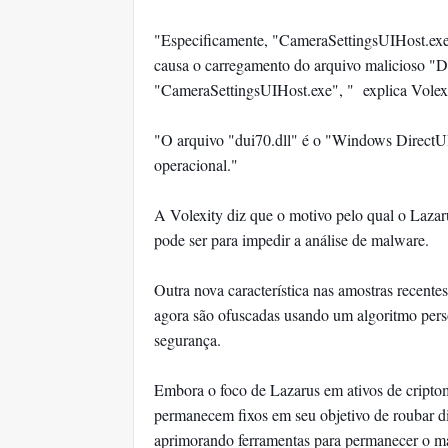
"Especificamente, "CameraSettingsUIHost.exe"
causa o carregamento do arquivo malicioso "DUs
"CameraSettingsUIHost.exe", " explica Volexi
"O arquivo "dui70.dll" é o "Windows DirectUI
operacional."
A Volexity diz que o motivo pelo qual o Lazar
pode ser para impedir a análise de malware.
Outra nova característica nas amostras recent
agora são ofuscadas usando um algoritmo perso
segurança.
Embora o foco de Lazarus em ativos de cripto
permanecem fixos em seu objetivo de roubar di
aprimorando ferramentas para permanecer o mai