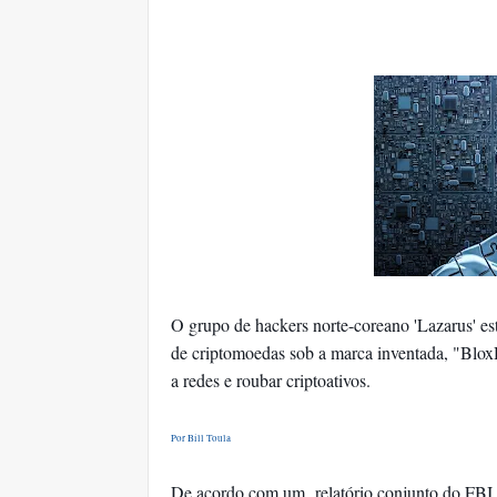
O grupo de hackers norte-coreano 'Lazarus' est
de criptomoedas sob a marca inventada, "BloxH
a redes e roubar criptoativos.
Por Bill Toula
De acordo com um relatório conjunto do FBI 