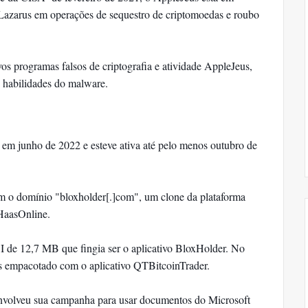
Lazarus em operações de sequestro de criptomoedas e roubo
os programas falsos de criptografia e atividade AppleJeus,
e habilidades do malware.
m junho de 2022 e esteve ativa até pelo menos outubro de
m o domínio "bloxholder[.]com", um clone da plataforma
HaasOnline.
I de 12,7 MB que fingia ser o aplicativo BloxHolder. No
us empacotado com o aplicativo QTBitcoinTrader.
nvolveu sua campanha para usar documentos do Microsoft