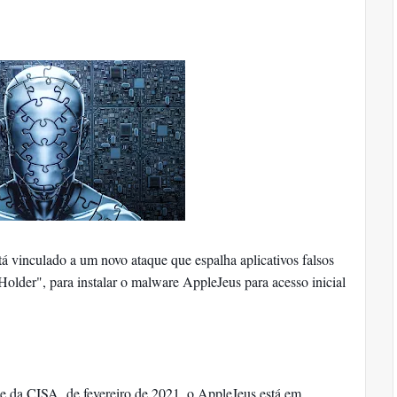
á vinculado a um novo ataque que espalha aplicativos falsos
older", para instalar o malware AppleJeus para acesso inicial
e da CISA de fevereiro de 2021, o AppleJeus está em