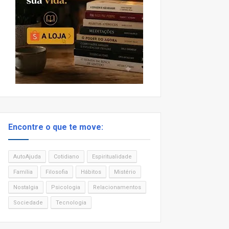
Encontre o que te move:
AutoAjuda
Cotidiano
Espiritualidade
Família
Filosofia
Hábitos
Mistério
Nostalgia
Psicologia
Relacionamentos
Sociedade
Tecnologia