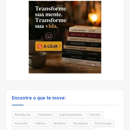
Encontre o que te move:
AutoAjuda
Cotidiano
Espiritualidade
Família
Filosofia
Hábitos
Mistério
Nostalgia
Psicologia