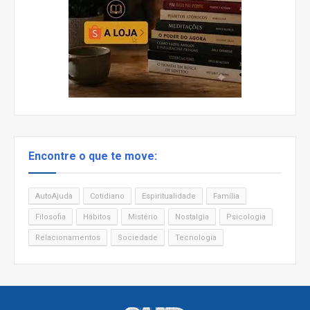
Encontre o que te move:
AutoAjuda
Cotidiano
Espiritualidade
Família
Filosofia
Hábitos
Mistério
Nostalgia
Psicologia
Relacionamentos
Sociedade
Tecnologia