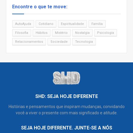
Encontre o que te move:
AutoAjuda
Cotidiano
Espiritualidade
Família
Filosofia
Hábitos
Mistério
Nostalgia
Psicologia
Relacionamentos
Sociedade
Tecnologia
SHD: SEJA HOJE DIFERENTE
Histórias e pensamentos que inspiram mudanças, convidando
você a viver o presente com mais significado e atitude.
SEJA HOJE DIFERENTE. JUNTE-SE A NÓS