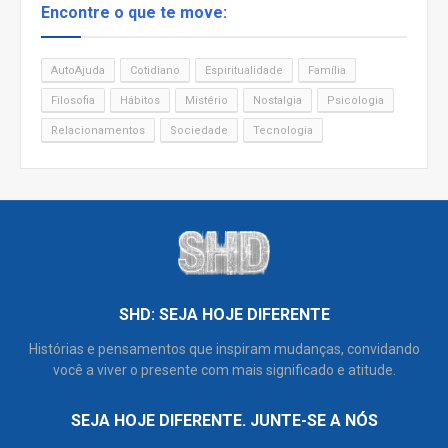
Encontre o que te move:
AutoAjuda
Cotidiano
Espiritualidade
Família
Filosofia
Hábitos
Mistério
Nostalgia
Psicologia
Relacionamentos
Sociedade
Tecnologia
SHD: SEJA HOJE DIFERENTE
Histórias e pensamentos que inspiram mudanças, convidando
você a viver o presente com mais significado e atitude.
SEJA HOJE DIFERENTE. JUNTE-SE A NÓS