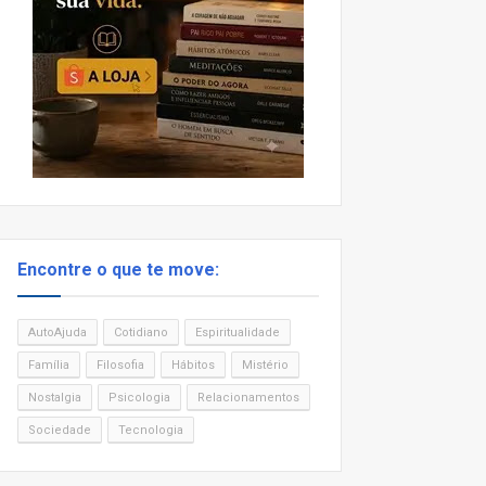
Encontre o que te move:
AutoAjuda
Cotidiano
Espiritualidade
Família
Filosofia
Hábitos
Mistério
Nostalgia
Psicologia
Relacionamentos
Sociedade
Tecnologia