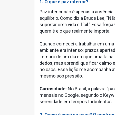
1. O que é paz interior?
Paz interior não é apenas a ausência
equilíbrio. Como dizia Bruce Lee, “Não
suportar uma vida difícil.” Essa for
quem é e o que realmente importa.
Quando comecei a trabalhar em uma f
ambiente era intenso: prazos aperta
Lembro de um dia em que uma falha 
dedos, mas aprendi que ficar calmo e
no caos. Essa lição me acompanha até
mesmo sob pressão.
Curiosidade:
No Brasil, a palavra “p
mensais no Google, segundo o Keywor
serenidade em tempos turbulentos.
2. Quem é você no caos? O confront