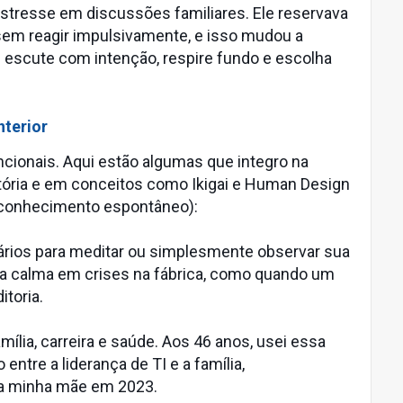
estresse em discussões familiares. Ele reservava
sem reagir impulsivamente, e isso mudou a
 escute com intenção, respire fundo e escolha
nterior
ncionais. Aqui estão algumas que integro na
etória e em conceitos como Ikigai e Human Design
reconhecimento espontâneo):
ários para meditar ou simplesmente observar sua
 a calma em crises na fábrica, como quando um
itoria.
ília, carreira e saúde. Aos 46 anos, usei essa
entre a liderança de TI e a família,
da minha mãe em 2023.