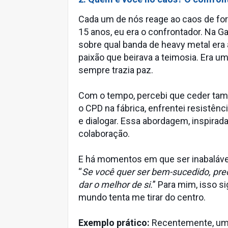
Cada um de nós reage ao caos de for
15 anos, eu era o confrontador. Na G
sobre qual banda de heavy metal era
paixão que beirava a teimosia. Era 
sempre trazia paz.
Com o tempo, percebi que ceder tam
o CPD na fábrica, enfrentei resistênc
e dialogar. Essa abordagem, inspirad
colaboração.
E há momentos em que ser inabalável
“
Se você quer ser bem-sucedido, preci
dar o melhor de si.
” Para mim, isso s
mundo tenta me tirar do centro.
Exemplo prático:
Recentemente, um l