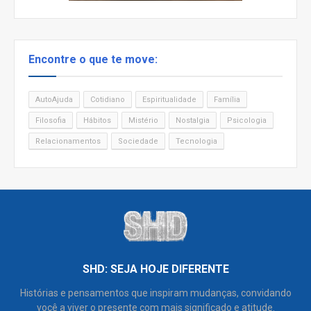
Encontre o que te move:
AutoAjuda
Cotidiano
Espiritualidade
Família
Filosofia
Hábitos
Mistério
Nostalgia
Psicologia
Relacionamentos
Sociedade
Tecnologia
SHD: SEJA HOJE DIFERENTE
Histórias e pensamentos que inspiram mudanças, convidando
você a viver o presente com mais significado e atitude.