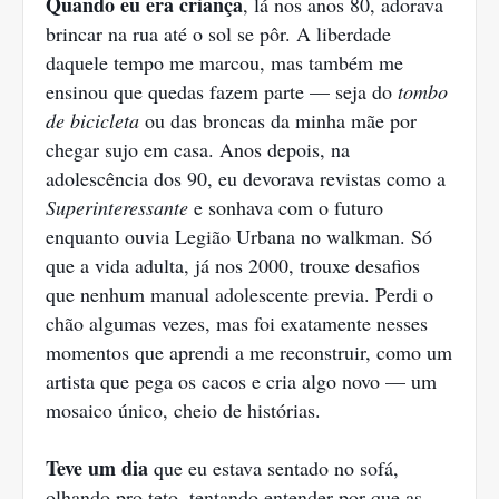
Quando eu era criança
, lá nos anos 80, adorava
brincar na rua até o sol se pôr. A liberdade
daquele tempo me marcou, mas também me
ensinou que quedas fazem parte — seja do
tombo
de bicicleta
ou das broncas da minha mãe por
chegar sujo em casa. Anos depois, na
adolescência dos 90, eu devorava revistas como a
Superinteressante
e sonhava com o futuro
enquanto ouvia Legião Urbana no walkman. Só
que a vida adulta, já nos 2000, trouxe desafios
que nenhum manual adolescente previa. Perdi o
chão algumas vezes, mas foi exatamente nesses
momentos que aprendi a me reconstruir, como um
artista que pega os cacos e cria algo novo — um
mosaico único, cheio de histórias.
Teve um dia
que eu estava sentado no sofá,
olhando pro teto, tentando entender por que as