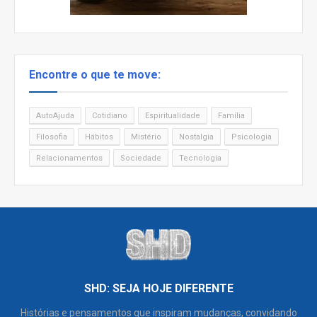
Encontre o que te move:
AutoAjuda
Cotidiano
Espiritualidade
Família
Filosofia
Hábitos
Mistério
Nostalgia
Psicologia
Relacionamentos
Sociedade
Tecnologia
SHD: SEJA HOJE DIFERENTE
Histórias e pensamentos que inspiram mudanças, convidando