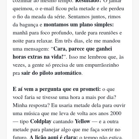
Resultado?
cozinhar ao mesmo tempo.
O jantar
queimou, o e-mail ficou pela metade e ele perdeu
o fio da meada da série. Sentamos juntos, rimos
montamos um plano simples:
da bagunça e
manhã para foco profundo, tarde para reuniões e
noite para relaxar. Em três dias, ele me mandou
Cara, parece que ganhei
uma mensagem: “
horas extras na vida!
”. Isso me lembrou que, às
vezes, a gente só precisa de um empurrãozinho
sair do piloto automático
pra
.
E aí vem a pergunta que eu prometi:
o que
você faria se tivesse uma hora a mais por dia?
Minha resposta? Eu usaria metade dela para ouvir
uma música que me leva de volta aos anos 2000
Coldplay
Yellow
— tipo
cantando
— e a outra
metade para planejar algo que me faça sorrir no
A lição aqui é clara:
futuro.
o tempo não estica,