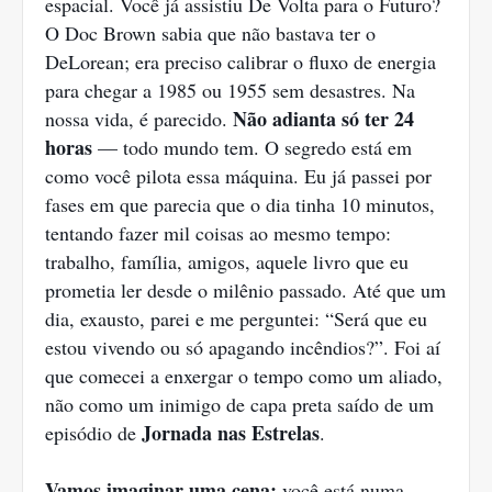
espacial. Você já assistiu De Volta para o Futuro?
O Doc Brown sabia que não bastava ter o
DeLorean; era preciso calibrar o fluxo de energia
para chegar a 1985 ou 1955 sem desastres. Na
Não adianta só ter 24
nossa vida, é parecido.
horas
— todo mundo tem. O segredo está em
como você pilota essa máquina. Eu já passei por
fases em que parecia que o dia tinha 10 minutos,
tentando fazer mil coisas ao mesmo tempo:
trabalho, família, amigos, aquele livro que eu
prometia ler desde o milênio passado. Até que um
dia, exausto, parei e me perguntei: “Será que eu
estou vivendo ou só apagando incêndios?”. Foi aí
que comecei a enxergar o tempo como um aliado,
não como um inimigo de capa preta saído de um
Jornada nas Estrelas
episódio de
.
Vamos imaginar uma cena:
você está numa