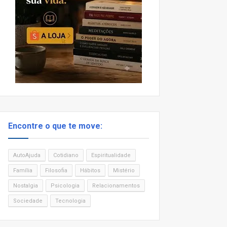
Encontre o que te move:
AutoAjuda
Cotidiano
Espiritualidade
Família
Filosofia
Hábitos
Mistério
Nostalgia
Psicologia
Relacionamentos
Sociedade
Tecnologia