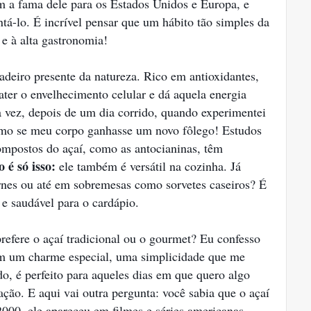
aram a fama dele para os Estados Unidos e Europa, e
tá-lo. É incrível pensar que um hábito tão simples da
e à alta gastronomia!
dadeiro presente da natureza. Rico em antioxidantes,
ater o envelhecimento celular e dá aquela energia
 vez, depois de um dia corrido, quando experimentei
omo se meu corpo ganhasse um novo fôlego! Estudos
compostos do açaí, como as antocianinas, têm
 é só isso:
ele também é versátil na cozinha. Já
nes ou até em sobremesas como sorvetes caseiros? É
 e saudável para o cardápio.
refere o açaí tradicional ou o gourmet? Eu confesso
tem um charme especial, uma simplicidade que me
do, é perfeito para aqueles dias em que quero algo
ão. E aqui vai outra pergunta: você sabia que o açaí
2000, ele apareceu em filmes e séries americanas