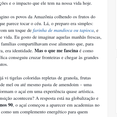
ões e o impacto que ele tem na nossa vida hoje.
gino os povos da Amazônia colhendo os frutos do
que parece tocar o céu. Lá, o preparo era simples:
 com um toque de
farinha de mandioca
ou tapioca
, e
de vida. Eu gosto de imaginar aquelas manhãs frescas,
 famílias compartilhavam esse alimento que, para
Mas o que me fascina
ra, era identidade.
é como
fica conseguiu cruzar fronteiras e chegar às grandes
atos.
já vi tigelas coloridas repletas de granola, frutas
o de mel ou até mesmo pasta de amendoim – uma
sformam o açaí em uma experiência quase artística.
nsição aconteceu? A resposta está na globalização e
nos 90
, o açaí começou a aparecer em academias no
ro, como um complemento energético para quem