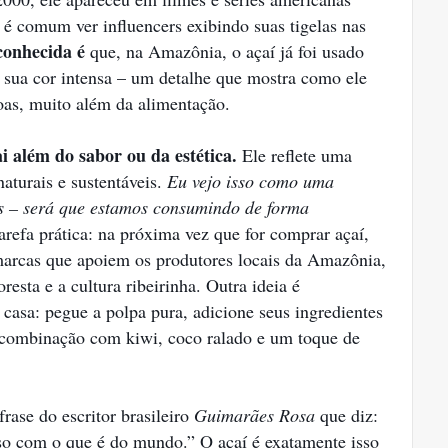
é comum ver influencers exibindo suas tigelas nas
conhecida é
que, na Amazônia, o açaí já foi usado
à sua cor intensa – um detalhe que mostra como ele
oas, muito além da alimentação.
ai além do sabor ou da estética.
Ele reflete uma
naturais e sustentáveis.
Eu vejo isso como uma
s – será que estamos consumindo de forma
arefa prática: na próxima vez que for comprar açaí,
 marcas que apoiem os produtores locais da Amazônia,
resta e a cultura ribeirinha. Outra ideia é
 casa: pegue a polpa pura, adicione seus ingredientes
a combinação com kiwi, coco ralado e um toque de
frase do escritor brasileiro
Guimarães Rosa
que diz:
sso com o que é do mundo.” O açaí é exatamente isso