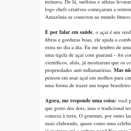
treinava. De lá, surfistas e atletas lev
logo chefs criativos começaram a reinven
Amazônia se conectou ao mundo fitness 
E por falar em saúde
, o açaí é um ver
fibras e gorduras boas, ele ajuda a comb
extra no dia a dia. Eu me lembro de uma
uma tigela de açaí com guaraná – foi c
científicos, aliás, já mostraram que os 
Mas não
propriedades anti-inflamatórias.
pensou em usar açaí em molhos para car
uma forma de trazer um toque brasileiro
Agora, me responde uma coisa:
você p
que gosto dos dois, mas o tradicional 
conecta à terra. O gourmet, por outro la
mais elaborado, quase como uma celebraç
já inspirou até a cultura pop? Nos anos 