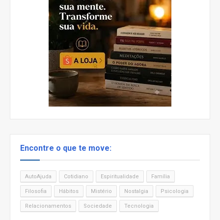
Encontre o que te move:
AutoAjuda
Cotidiano
Espiritualidade
Família
Filosofia
Hábitos
Mistério
Nostalgia
Psicologia
Relacionamentos
Sociedade
Tecnologia