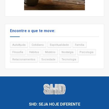
Encontre o que te move:
AutoAjuda
Cotidiano
Espiritualidade
Família
Filosofia
Hábitos
Mistério
Nostalgia
Psicologia
Relacionamentos
Sociedade
Tecnologia
SHD: SEJA HOJE DIFERENTE