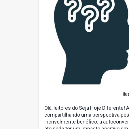
Ilu
Olá, leitores do Seja Hoje Diferente!
compartilhando uma perspectiva pes
incrivelmente benéfico: a autoconve
ato pode ter um impacto positivo em