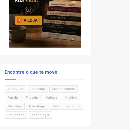
Encontre o que te move:
AutoAjuda
Cotidiano
Espiritualidade
Família
Filosofia
Hábitos
Mistério
Nostalgia
Psicologia
Relacionamentos
Sociedade
Tecnologia