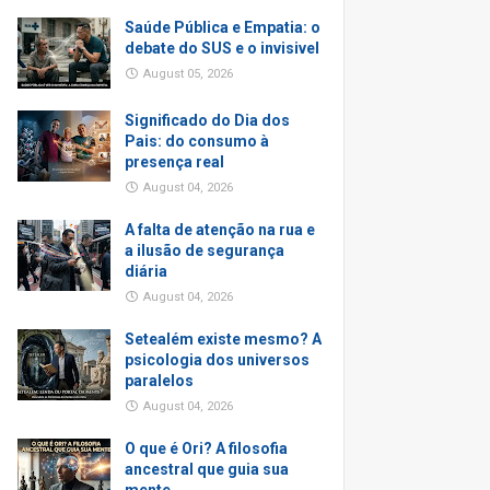
Saúde Pública e Empatia: o
debate do SUS e o invisivel
August 05, 2026
Significado do Dia dos
Pais: do consumo à
presença real
August 04, 2026
A falta de atenção na rua e
a ilusão de segurança
diária
August 04, 2026
Setealém existe mesmo? A
psicologia dos universos
paralelos
August 04, 2026
O que é Ori? A filosofia
ancestral que guia sua