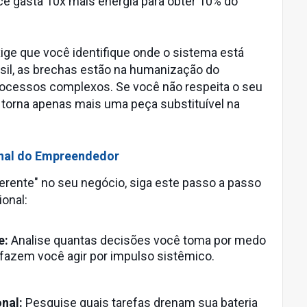
cê gasta 10x mais energia para obter 10% do
ge que você identifique onde o sistema está
asil, as brechas estão na humanização do
rocessos complexos. Se você não respeita o seu
e torna apenas mais uma peça substituível na
nal do Empreendedor
ferente" no seu negócio, siga este passo a passo
onal:
e:
Analise quantas decisões você toma por medo
 fazem você agir por impulso sistêmico.
nal:
Pesquise quais tarefas drenam sua bateria