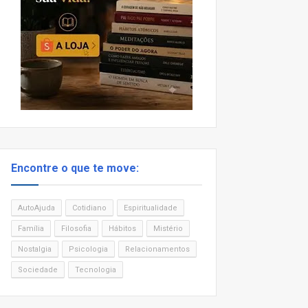
Encontre o que te move:
AutoAjuda
Cotidiano
Espiritualidade
Família
Filosofia
Hábitos
Mistério
Nostalgia
Psicologia
Relacionamentos
Sociedade
Tecnologia