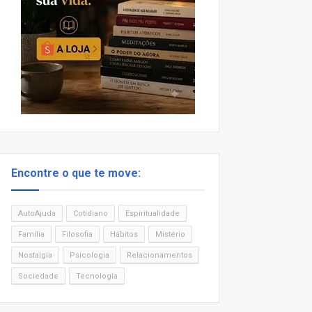
Encontre o que te move:
AutoAjuda
Cotidiano
Espiritualidade
Família
Filosofia
Hábitos
Mistério
Nostalgia
Psicologia
Relacionamentos
Sociedade
Tecnologia