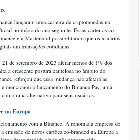
nce
nance lançaram uma carteira de criptomoedas na
asil no início do ano seguinte. Essas carteiras co-
Binance e a Mastercard possibilitaram que os usuários
itais em transações cotidianas.
é 21 de setembro de 2023 afetar menos de 1% dos
lta a crescente postura cautelosa no âmbito do
inance reforçou que essa mudança não afetará as
al e mencionou o lançamento do Binance Pay, uma
como uma alternativa para seus usuários.
ce na Europa
lacionamento com a Binance. A renomada empresa de
r a emissão de novos cartões co-branded na Europa a
pletos dessa medida ainda não tenham sido