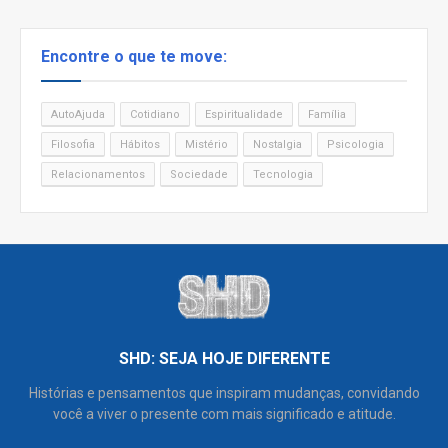
Encontre o que te move:
AutoAjuda
Cotidiano
Espiritualidade
Família
Filosofia
Hábitos
Mistério
Nostalgia
Psicologia
Relacionamentos
Sociedade
Tecnologia
SHD: SEJA HOJE DIFERENTE
Histórias e pensamentos que inspiram mudanças, convidando
você a viver o presente com mais significado e atitude.