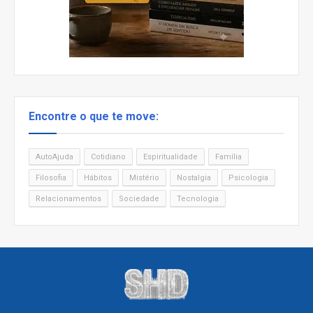
Encontre o que te move:
AutoAjuda
Cotidiano
Espiritualidade
Família
Filosofia
Hábitos
Mistério
Nostalgia
Psicologia
Relacionamentos
Sociedade
Tecnologia