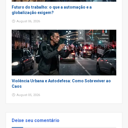
Futuro do trabalho: o que a automação e a
globalização exigem?
August 06, 2026
Violência Urbana e Autodefesa: Como Sobreviver ao
Caos
August 05, 2026
Deixe seu comentário