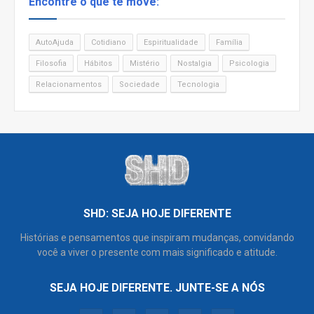
Encontre o que te move:
AutoAjuda
Cotidiano
Espiritualidade
Família
Filosofia
Hábitos
Mistério
Nostalgia
Psicologia
Relacionamentos
Sociedade
Tecnologia
SHD: SEJA HOJE DIFERENTE
Histórias e pensamentos que inspiram mudanças, convidando
você a viver o presente com mais significado e atitude.
SEJA HOJE DIFERENTE. JUNTE-SE A NÓS