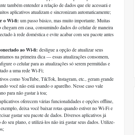
te também entender a relação de dados que ele acessará e
uitos aplicativos atualizam e sincronizam automaticamente;
r o Wi-fi:
um passo básico, mas muito importante. Muitas
o chegam em casa, consumindo dados do celular de maneira
ectado à rede doméstica e evite acabar com seu pacote antes
conectado ao Wi-fi:
desligue a opção de atualizar seus
ntamos na primeira dica — essas atualizações consomem,
igure o celular para as atualizações só serem permitidas e
ctado a uma rede Wi-Fi;
tivos como YouTube, TikTok, Instagram, etc., geram grande
ando você não está usando o aparelho. Nesse caso vale
no para não gastar à toa;
plicativos oferecem várias funcionalidades e opções offline,
 exemplo, deixa você baixar rotas quando estiver no Wi-Fi e
cisar gastar seu pacote de dados. Diversos aplicativos já
 seu plano, e utilizá-los não irá gastar seus dados. Utilize-
os;