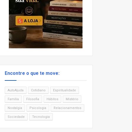
Encontre o que te move:
AutoAjuda
Cotidiano
Espiritualidade
Família
Filosofia
Hábitos
Mistério
Nostalgia
Psicologia
Relacionamentos
Sociedade
Tecnologia