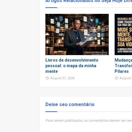
Artigos Relacionados no Seja Hoje Dif
Livros de desenvolvimento
Mudança
pessoal: o mapa da minha
Transfor
mente
Pilares
August 07, 2026
August 
Deixe seu comentário
Para serem publicados, os comentários devem ser revi