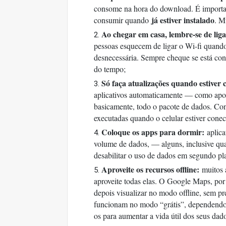
consome na hora do download. É importan
já estiver instalado
consumir quando
. M
Ao chegar em casa, lembre-se de liga
pessoas esquecem de ligar o Wi-fi quand
desnecessária. Sempre cheque se está con
do tempo;
Só faça atualizações quando estiver 
aplicativos automaticamente — como apo
basicamente, todo o pacote de dados. Conf
executadas quando o celular estiver cone
Coloque os apps para dormir:
aplica
volume de dados, — alguns, inclusive qu
desabilitar o uso de dados em segundo pla
Aproveite os recursos offline:
muitos a
aproveite todas elas. O Google Maps, por
depois visualizar no modo offline, sem pre
funcionam no modo “grátis”, dependendo do
os para aumentar a vida útil dos seus dad