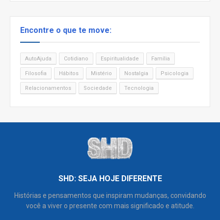
Encontre o que te move:
AutoAjuda
Cotidiano
Espiritualidade
Família
Filosofia
Hábitos
Mistério
Nostalgia
Psicologia
Relacionamentos
Sociedade
Tecnologia
SHD: SEJA HOJE DIFERENTE
Histórias e pensamentos que inspiram mudanças, convidando
você a viver o presente com mais significado e atitude.