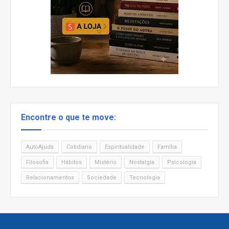
Encontre o que te move:
AutoAjuda
Cotidiano
Espiritualidade
Família
Filosofia
Hábitos
Mistério
Nostalgia
Psicologia
Relacionamentos
Sociedade
Tecnologia