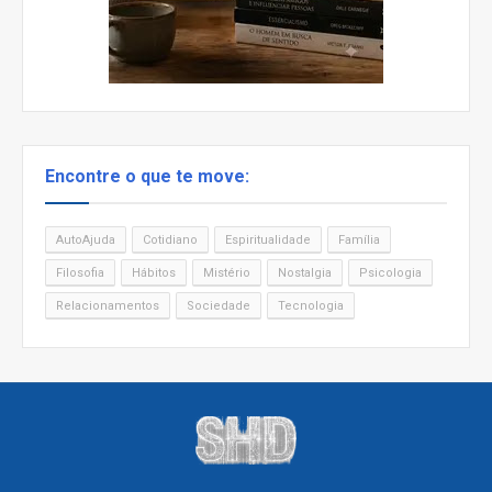
Encontre o que te move:
AutoAjuda
Cotidiano
Espiritualidade
Família
Filosofia
Hábitos
Mistério
Nostalgia
Psicologia
Relacionamentos
Sociedade
Tecnologia