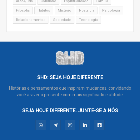
AutoAjuda
Cotidiano
Espiritualidade
Família
Filosofia
Hábitos
Mistério
Nostalgia
Psicologia
Relacionamentos
Sociedade
Tecnologia
SHD: SEJA HOJE DIFERENTE
Histórias e pensamentos que inspiram mudanças, convidando
você a viver o presente com mais significado e atitude.
SEJA HOJE DIFERENTE. JUNTE-SE A NÓS