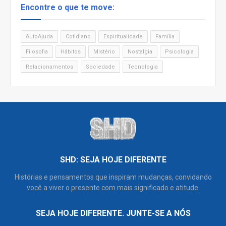
Encontre o que te move:
AutoAjuda
Cotidiano
Espiritualidade
Família
Filosofia
Hábitos
Mistério
Nostalgia
Psicologia
Relacionamentos
Sociedade
Tecnologia
SHD: SEJA HOJE DIFERENTE
Histórias e pensamentos que inspiram mudanças, convidando
você a viver o presente com mais significado e atitude.
SEJA HOJE DIFERENTE. JUNTE-SE A NÓS