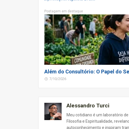
Postagem em destaque
Além do Consultório: O Papel do Se
7/10/2026
Alessandro Turci
Meu cotidiano é um laboratório de
Filosofia e Espiritualidade, revel
autoconhecimento e inspiram tra