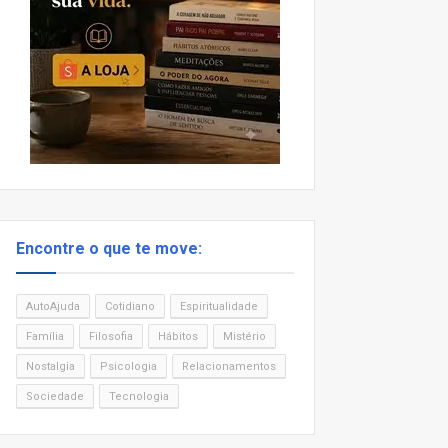
Encontre o que te move:
AutoAjuda
Cotidiano
Espiritualidade
Família
Filosofia
Hábitos
Mistério
Nostalgia
Psicologia
Relacionamentos
Sociedade
Tecnologia