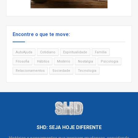
Encontre o que te move:
AutoAjuda
Cotidiano
Espiritualidade
Família
Filosofia
Hábitos
Mistério
Nostalgia
Psicologia
Relacionamentos
Sociedade
Tecnologia
SHD: SEJA HOJE DIFERENTE