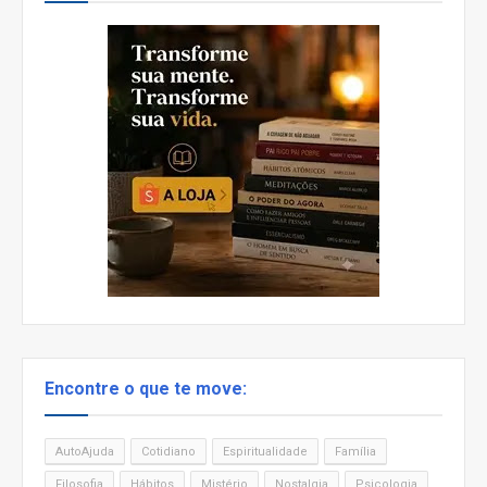
Encontre o que te move:
AutoAjuda
Cotidiano
Espiritualidade
Família
Filosofia
Hábitos
Mistério
Nostalgia
Psicologia