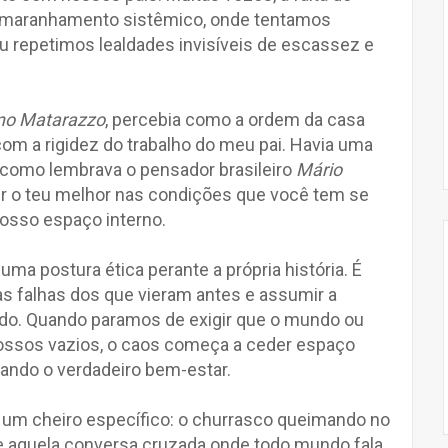
m emaranhamento sistêmico, onde tentamos
u repetimos lealdades invisíveis de escassez e
no Matarazzo
, percebia como a ordem da casa
m a rigidez do trabalho do meu pai. Havia uma
e, como lembrava o pensador brasileiro
Mário
zer o teu melhor nas condições que você tem se
nosso espaço interno.
ma postura ética perante a própria história. É
 as falhas dos que vieram antes e assumir a
ado. Quando paramos de exigir que o mundo ou
ossos vazios, o caos começa a ceder espaço
nando o verdadeiro bem-estar.
um cheiro específico: o churrasco queimando no
o e aquela conversa cruzada onde todo mundo fala