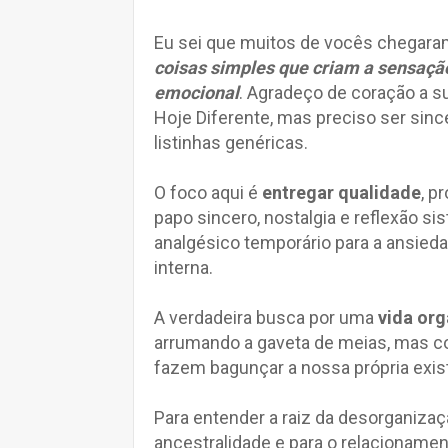
Eu sei que muitos de vocês chegara
coisas simples que criam a sensaçã
emocional
. Agradeço de coração a
Hoje Diferente, mas preciso ser sinc
listinhas genéricas.
O foco aqui é
entregar qualidade
, p
papo sincero, nostalgia e reflexão si
analgésico temporário para a ansie
interna.
A verdadeira busca por uma
vida or
arrumando a gaveta de meias, mas c
fazem bagunçar a nossa própria exis
Para entender a raiz da desorganizaç
ancestralidade e para o relacionamen