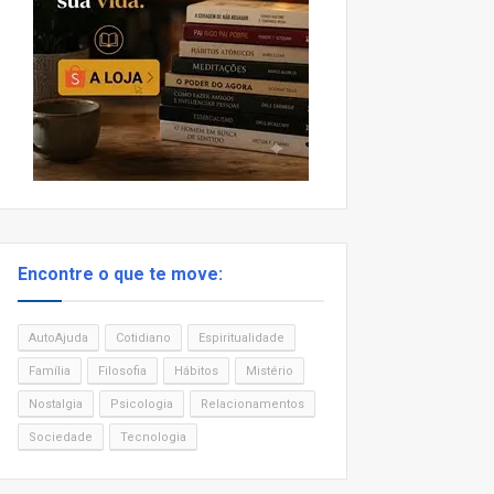
Encontre o que te move:
AutoAjuda
Cotidiano
Espiritualidade
Família
Filosofia
Hábitos
Mistério
Nostalgia
Psicologia
Relacionamentos
Sociedade
Tecnologia