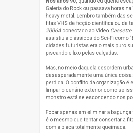
Nos anos 90,
quando eu queria escapa
Galeria do Rock ou passava horas n
heavy metal. Lembro também das sext
fitas VHS de ficção científica ou de 
2006A
conectado ao Vídeo
Cassette
assistiu a clássicos do Sci-Fi como "
cidades futuristas era o mais puro s
piscando e lixo pelas calçadas.
Mas, no meio daquela desordem urba
desesperadamente uma única coisa: a
perdida. O conflito da organização é
limpar o cenário exterior como se is
monstro está se escondendo nos po
Focar apenas em eliminar a bagunça v
é o mesmo que tentar consertar a fi
com a placa totalmente queimada.