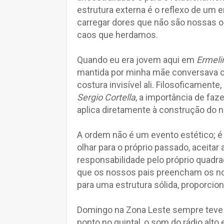
estrutura externa é o reflexo de u
carregar dores que não são nossas o
caos que herdamos.
Quando eu era jovem aqui em
Ermeli
mantida por minha mãe conversava co
costura invisível ali. Filosoficament
Sergio Cortella
, a importância de fa
aplica diretamente à construção do 
A ordem não é um evento estético; é u
olhar para o próprio passado, aceitar
responsabilidade pelo próprio quadr
que os nossos pais preencham os n
para uma estrutura sólida, proporcio
Domingo na Zona Leste sempre teve 
ponto no quintal, o som do rádio alt