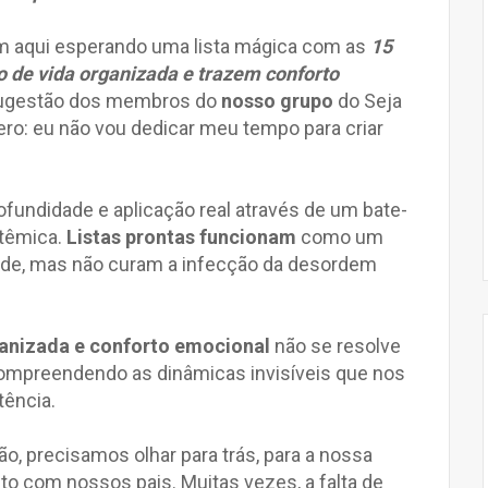
m aqui esperando uma lista mágica com as
15
o de vida organizada e trazem conforto
 sugestão dos membros do
nosso grupo
do Seja
ero: eu não vou dedicar meu tempo para criar
rofundidade e aplicação real através de um bate-
stêmica.
Listas prontas funcionam
como um
dade, mas não curam a infecção da desordem
ganizada e conforto emocional
não se resolve
ompreendendo as dinâmicas invisíveis que nos
tência.
ão, precisamos olhar para trás, para a nossa
to com nossos pais. Muitas vezes, a falta de