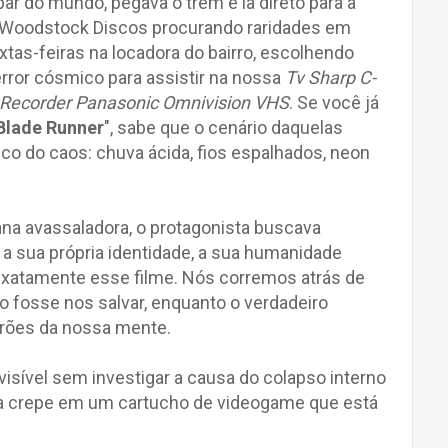
r do mundo, pegava o trem e ia direto para a
a Woodstock Discos procurando raridades em
as-feiras na locadora do bairro, escolhendo
terror cósmico para assistir na nossa
Tv Sharp C-
 Recorder Panasonic Omnivision VHS
. Se você já
Blade Runner
", sabe que o cenário daquelas
uco do caos: chuva ácida, fios espalhados, neon
na avassaladora, o protagonista buscava
 sua própria identidade, a sua humanidade
 exatamente esse filme. Nós corremos atrás de
so fosse nos salvar, enquanto o verdadeiro
rões da nossa mente.
isível sem investigar a causa do colapso interno
ta crepe em um cartucho de videogame que está