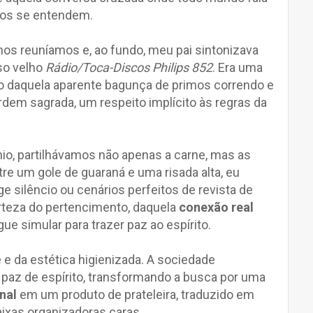
odos se entendem.
s reuníamos e, ao fundo, meu pai sintonizava
so velho
Rádio/Toca-Discos Philips 852
. Era uma
o daquela aparente bagunça de primos correndo e
ordem sagrada, um respeito implícito às regras da
io, partilhávamos não apenas a carne, mas as
tre um gole de guaraná e uma risada alta, eu
 silêncio ou cenários perfeitos de revista de
rteza do pertencimento, daquela
conexão real
ue simular para trazer paz ao espírito.
 e da estética higienizada. A sociedade
 paz de espírito, transformando a busca por uma
nal
em um produto de prateleira, traduzido em
caixas organizadoras caras.