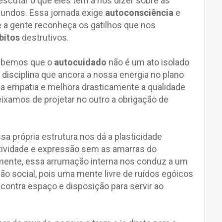
utar o que eles têm a nos dizer sobre as
undos. Essa jornada exige
autoconsciência
e
 a gente reconheça os gatilhos que nos
bitos
destrutivos.
cebemos que o
autocuidado
não é um ato isolado
 disciplina que ancora a nossa energia no plano
a empatia e melhora drasticamente a qualidade
ixamos de projetar no outro a obrigação de
sa própria estrutura nos dá a plasticidade
atividade e expressão sem as amarras do
lmente, essa arrumação interna nos conduz a um
ção social, pois uma mente livre de ruídos egóicos
contra espaço e disposição para servir ao