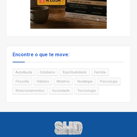
Encontre o que te move:
AutoAjuda
Cotidiano
Espiritualidade
Família
Filosofia
Hábitos
Mistério
Nostalgia
Psicologia
Relacionamentos
Sociedade
Tecnologia