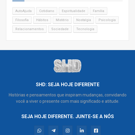
AutoAjuda
Cotidiano
Espiritualidade
Família
Filosofia
Hábitos
Mistério
Nostalgia
Psicologia
Relacionamentos
Sociedade
Tecnologia
SHD: SEJA HOJE DIFERENTE
Histórias e pensamentos que inspiram mudanças, convidando
você a viver o presente com mais significado e atitude.
SEJA HOJE DIFERENTE. JUNTE-SE A NÓS