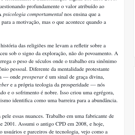
 questionando profundamente o valor atribuído ao
 A
psicologia comportamental
nos ensina que a
 para a motivação, mas o que acontece quando a
istória das religiões me levam a refletir sobre a
sceu sob o signo da exploração, não do povoamento. A
rrega o peso de séculos onde o trabalho era sinônimo
nio pessoal. Diferente da mentalidade protestante
ana — onde
prosperar
é um sinal de graça divina,
eber
e a própria teologia da prosperidade — nós
do e o sofrimento é nobre. Isso criou uma egrégora,
ismo identifica como uma barreira para a abundância.
na pele essas nuances. Trabalho em uma fabricante de
sde 2001. Assumi o antigo CPD em 2008, e hoje,
o usuários e parceiros de tecnologia, vejo como a