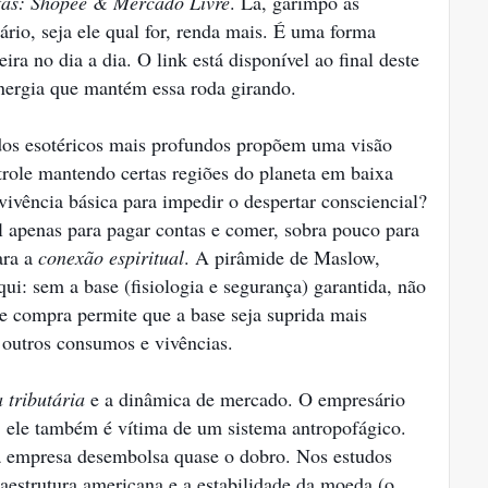
tas: Shopee & Mercado Livre
. Lá, garimpo as
rio, seja ele qual for, renda mais. É uma forma
ira no dia a dia. O link está disponível ao final deste
energia que mantém essa roda girando.
udos esotéricos mais profundos propõem uma visão
trole mantendo certas regiões do planeta em baixa
vivência básica para impedir o despertar consciencial?
l apenas para pagar contas e comer, sobra pouco para
ara a
conexão espiritual
. A pirâmide de Maslow,
qui: sem a base (fisiologia e segurança) garantida, não
e compra permite que a base seja suprida mais
 outros consumos e vivências.
 tributária
e a dinâmica de mercado. O empresário
o; ele também é vítima de um sistema antropofágico.
a empresa desembolsa quase o dobro. Nos estudos
raestrutura americana e a estabilidade da moeda (o