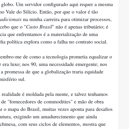
 globo. Um servidor configurado aqui requer a mesma
o Vale do Silício. Então, por que o valor é tão
radicionais
na minha carreira para otimizar processos,
rcebo que o "
Custo Brasil
" não é apenas tributário; é
acia que enfrentamos é a materialização de uma
fia política explora como a falha no contrato social.
lembro-me de como a tecnologia prometia equalizar o
 era luxo; nos 90, uma necessidade emergente; nos
a promessa de que a globalização traria equidade
misfério sul.
 realidade é moldada pela mente, e talvez tenhamos
o de "fornecedores de commodities" e mão de obra
ar o mapa do Brasil, muitas vezes aponta para desafios
rutura, exigindo um amadurecimento que ainda
 chinesa, com seus ciclos de elementos, mostra que