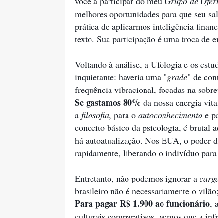
você a participar do meu
Grupo de Ofer
melhores oportunidades para que seu salá
prática de aplicarmos inteligência finance
texto. Sua participação é uma troca de 
Voltando à análise, a Ufologia e os est
inquietante: haveria uma "
grade
" de con
frequência vibracional, focadas na sobre
Se gastamos 80%
da nossa energia vita
a
filosofia
, para o
autoconhecimento
e p
conceito básico da psicologia, é brutal a
há autoatualização. Nos EUA, o poder d
rapidamente, liberando o indivíduo para
Entretanto, não podemos ignorar a
carga
brasileiro não é necessariamente o vilã
Para pagar R$ 1.900 ao funcionário
, 
culturais comparativos, vemos que a inf