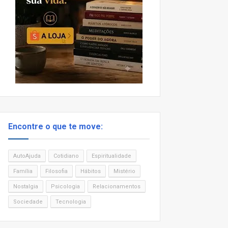
Encontre o que te move:
AutoAjuda
Cotidiano
Espiritualidade
Família
Filosofia
Hábitos
Mistério
Nostalgia
Psicologia
Relacionamentos
Sociedade
Tecnologia