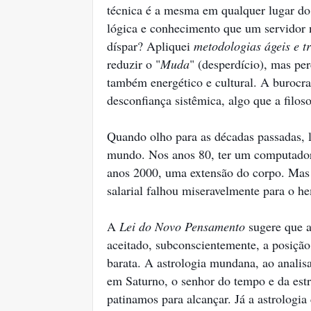
técnica é a mesma em qualquer lugar do
lógica e conhecimento que um servidor n
díspar? Apliquei
metodologias ágeis e t
reduzir o "
Muda
" (desperdício), mas pe
também energético e cultural. A burocr
desconfiança sistêmica, algo que a filoso
Quando olho para as décadas passadas, 
mundo. Nos anos 80, ter um computador
anos 2000, uma extensão do corpo. Mas 
salarial falhou miseravelmente para o he
A
Lei do Novo Pensamento
sugere que a
aceitado, subconscientemente, a posiçã
barata. A astrologia mundana, ao analis
em Saturno, o senhor do tempo e da est
patinamos para alcançar. Já a astrologia