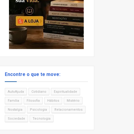
Encontre o que te move:
AutoAjuda
Cotidiano
Espiritualidade
Família
Filosofia
Hábitos
Mistério
Nostalgia
Psicologia
Relacionamentos
Sociedade
Tecnologia