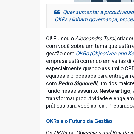
Quer aumentar a produtividad
OKRs alinham governança, process
Oi! Eu sou o
Alessandro Turci
, criado
com você sobre um tema que está re
gestão com
OKRs (Objectives and Ke
empresa está correndo em várias dire
especialmente quando assumi o CP
equipes e processos para entregar r
com
Pedro Signorelli
, um dos maiore
fundo nesse assunto.
Neste artigo
,
transformar produtividade e engajam
práticas para você aplicar. Preparado
OKRs e o Futuro da Gestão
Os
OKRs
, ou
Objectives and Key Resu