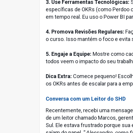
3. Use Ferramentas Tecnológicas:
S
específicas de OKRs (como Perdoo 
em tempo real. Eu uso o Power BI para
4. Promova Revisões Regulares:
Faç
o curso. Isso mantém o foco e evita 
5. Engaje a Equipe:
Mostre como cada
todos veem o impacto do seu trabalh
Dica Extra:
Comece pequeno! Escolha 
os OKRs antes de escalar para a emp
Conversa com um Leitor do SHD
Recentemente, recebi uma mensag
de um leitor chamado Marcos, gere
Sul. Ele estava frustrado porque sua
saíam do papel. “
Alessandro, como fa