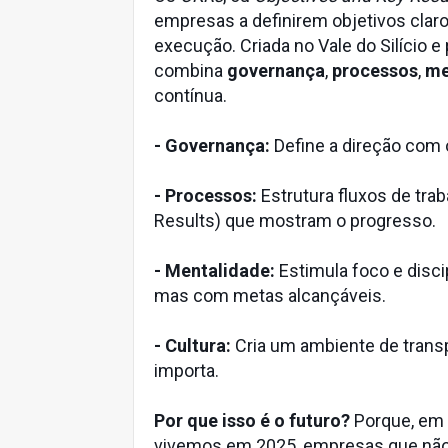
empresas a definirem objetivos clar
execução. Criada no Vale do Silício 
combina
governança
,
processos
,
me
contínua.
- Governança:
Define a direção com 
- Processos:
Estrutura fluxos de tra
Results) que mostram o progresso.
- Mentalidade:
Estimula foco e disci
mas com metas alcançáveis.
- Cultura:
Cria um ambiente de trans
importa.
Por que isso é o futuro?
Porque, em
vivemos em 2025, empresas que não a