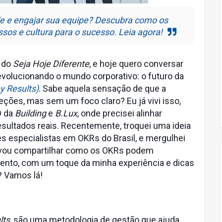
e e engajar sua equipe? Descubra como os
os e cultura para o sucesso. Leia agora!
r do
Seja Hoje Diferente
, e hoje quero conversar
volucionando o mundo corporativo: o futuro da
y Results)
. Sabe aquela sensação de que a
ções, mas sem um foco claro? Eu já vivi isso,
D da
Building
e
B.Lux
, onde precisei alinhar
esultados reais. Recentemente, troquei uma ideia
s especialistas em OKRs do Brasil, e mergulhei
 vou compartilhar como os OKRs podem
ento, com um toque da minha experiência e dicas
? Vamos lá!
lts
, são uma metodologia de gestão que ajuda