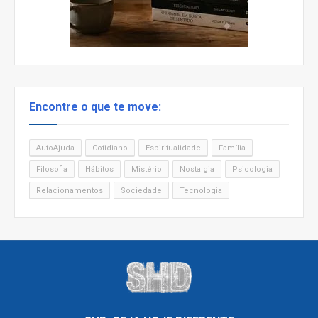
Encontre o que te move:
AutoAjuda
Cotidiano
Espiritualidade
Família
Filosofia
Hábitos
Mistério
Nostalgia
Psicologia
Relacionamentos
Sociedade
Tecnologia