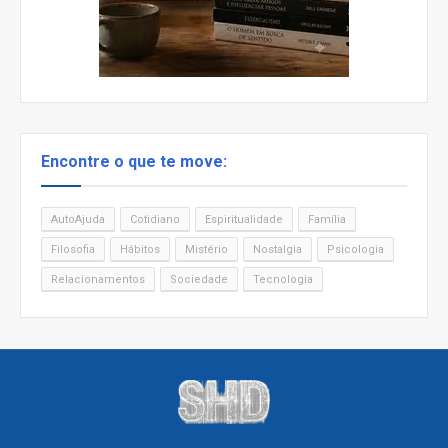
Encontre o que te move:
AutoAjuda
Cotidiano
Espiritualidade
Família
Filosofia
Hábitos
Mistério
Nostalgia
Psicologia
Relacionamentos
Sociedade
Tecnologia