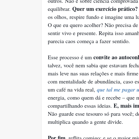
outros. Não é sobre ciência comprovada o
Quer um exercício prático?
equilibrar.
os olhos, respire fundo e imagine uma lu
O que eu quero acolher? Não precisa de 
sentir vivo e presente. Repita isso aman
parecia caos começa a fazer sentido.
convite ao autoco
Esse processo é um
talvez, você nem sabia que estavam fecha
mais leve nas suas relações e mais firme
com mentalidade de abundância, caso es
um café na vida real,
que tal me pagar u
energia, como quem dá e recebe – que m
E, mais im
compartilhando essas ideias.
Não guarde esse tesouro só para você; d
multiplica quando a gente divide.
Por fim
, reflita comigo: e se o maior mi