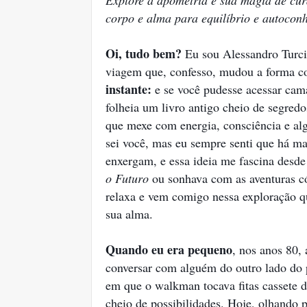
Explore a apometria e sua magia de cur
corpo e alma para equilíbrio e autocon
Oi, tudo bem?
Eu sou Alessandro Turci
viagem que, confesso, mudou a forma
instante:
e se você pudesse acessar cam
folheia um livro antigo cheio de segred
que mexe com energia, consciência e al
sei você, mas eu sempre senti que há mai
enxergam, e essa ideia me fascina desde
o Futuro
ou sonhava com as aventuras 
relaxa e vem comigo nessa exploração 
sua alma.
Quando eu era pequeno
, nos anos 80,
conversar com alguém do outro lado do 
em que o walkman tocava fitas cassete 
cheio de possibilidades. Hoje, olhando p