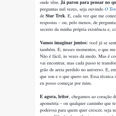
Já parou para pensar no qu
onde vêm.
perguntas mil vezes, seja ouvindo
O Tem
Star Trek
de
. E, cada vez que me conec
respostas – ou, pelo menos, de pergunt
secreto da minha própria existência e, c
Vamos imaginar juntos:
você já se sen
também. E, nesses momentos, o que me s
Não é fácil, às vezes dá medo. Mas é c
vai encontrar, mas cada passo te transf
grão de areia perdido no universo. E, em
que sou e o que quero ser. Essa técnic
eu posso começar por mim.
E agora, leitor
, chegamos ao coração di
apometria – ou qualquer caminho que te
poderosa para quem quer crescer, seja n