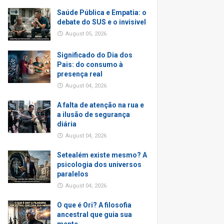
Saúde Pública e Empatia: o
debate do SUS e o invisivel
August 05, 2026
Significado do Dia dos
Pais: do consumo à
presença real
August 04, 2026
A falta de atenção na rua e
a ilusão de segurança
diária
August 04, 2026
Setealém existe mesmo? A
psicologia dos universos
paralelos
August 04, 2026
O que é Ori? A filosofia
ancestral que guia sua