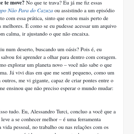
e te move?
No que te trava? Eu já me fiz essas
po Não Para do Cazuza
ou assistindo a um episódio
to com essa prática, sinto que estou mais perto de
as melhores. É como se eu pudesse acessar um arquivo
om calma, ir ajustando o que não encaixa.
tiu num deserto, buscando um oásis? Pois é, eu
alvou foi aprender a olhar para dentro com coragem.
omo explorar um planeta novo – você não sabe o que
orma. Já vivi dias em que me senti pequeno, como um
 outros, me vi gigante, capaz de criar pontes entre o
a me ensinou que não preciso esperar o mundo mudar:
sso tudo. Eu, Alessandro Turci, concluo a você que a
 leve a se conhecer melhor – é uma ferramenta
a vida pessoal, no trabalho ou nas relações com os