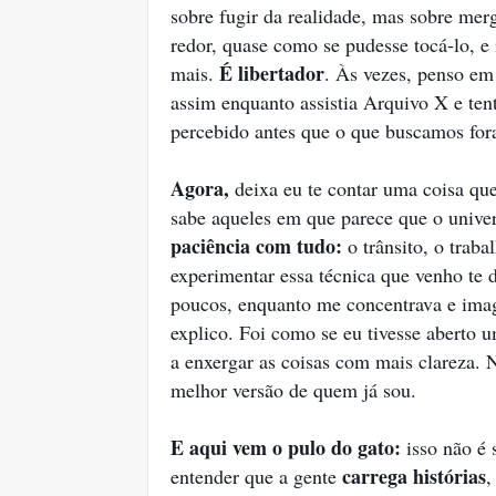
sobre fugir da realidade, mas sobre merg
redor, quase como se pudesse tocá-lo, 
É libertador
mais.
. Às vezes, penso em 
assim enquanto assistia Arquivo X e tent
percebido antes que o que buscamos fora
Agora,
deixa eu te contar uma coisa qu
sabe aqueles em que parece que o unive
paciência com tudo:
o trânsito, o traba
experimentar essa técnica que venho te 
poucos, enquanto me concentrava e imagi
explico. Foi como se eu tivesse aberto u
a enxergar as coisas com mais clareza. N
melhor versão de quem já sou.
E aqui vem o pulo do gato:
isso não é 
carrega histórias
entender que a gente
,