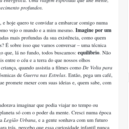
a energética. Uma viagem espiritual que une mente,
hecimento profundos.
, e hoje quero te convidar a embarcar comigo numa
Imagine por um
 como vejo o mundo e a mim mesmo.
adas mais profundas da sua existência, como quem
os? É sobre isso que vamos conversar – uma técnica
equilíbrio
go que, lá no fundo, todos buscamos:
. Não
s entre o céu e a terra do que nossos olhos
 criança, quando assistia a filmes como
De Volta para
cósmicas de
Guerra nas Estrelas
. Então, pega um café,
que promete mexer com suas ideias e, quem sabe, com
 adorava imaginar que podia viajar no tempo ou
planeta só com o poder da mente. Cresci numa época
da
Legião Urbana
, e a gente sonhava com um futuro
ara trás, percebo que essa curiosidade infantil nunca