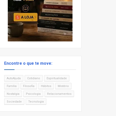
Encontre o que te move:
AutoAjuda
Cotidiano
Espiritualidade
Família
Filosofia
Hábitos
Mistério
Nostalgia
Psicologia
Relacionamentos
Sociedade
Tecnologia