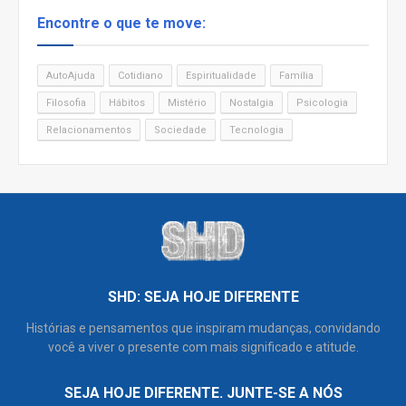
Encontre o que te move:
AutoAjuda
Cotidiano
Espiritualidade
Família
Filosofia
Hábitos
Mistério
Nostalgia
Psicologia
Relacionamentos
Sociedade
Tecnologia
SHD: SEJA HOJE DIFERENTE
Histórias e pensamentos que inspiram mudanças, convidando
você a viver o presente com mais significado e atitude.
SEJA HOJE DIFERENTE. JUNTE-SE A NÓS