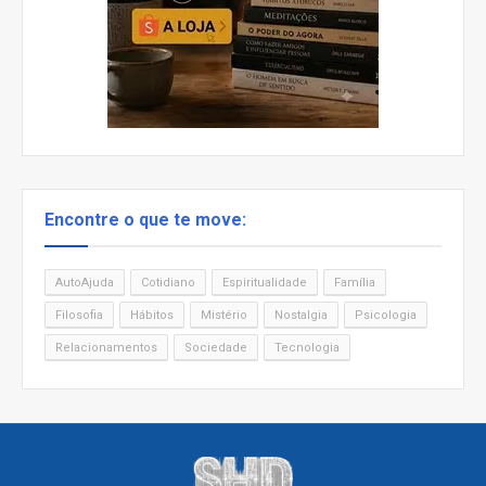
Encontre o que te move:
AutoAjuda
Cotidiano
Espiritualidade
Família
Filosofia
Hábitos
Mistério
Nostalgia
Psicologia
Relacionamentos
Sociedade
Tecnologia