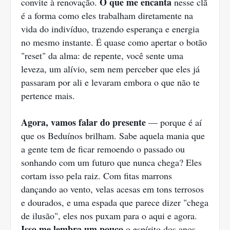
O que me encanta
convite à renovação.
nesse clã
é a forma como eles trabalham diretamente na
vida do indivíduo, trazendo esperança e energia
no mesmo instante. É quase como apertar o botão
"reset" da alma: de repente, você sente uma
leveza, um alívio, sem nem perceber que eles já
passaram por ali e levaram embora o que não te
pertence mais.
Agora, vamos falar do presente
— porque é aí
que os Beduínos brilham. Sabe aquela mania que
a gente tem de ficar remoendo o passado ou
sonhando com um futuro que nunca chega? Eles
cortam isso pela raiz. Com fitas marrons
dançando ao vento, velas acesas em tons terrosos
e dourados, e uma espada que parece dizer "chega
de ilusão", eles nos puxam para o aqui e agora.
Isso me lembra um pouco
o espírito dos anos