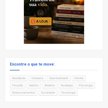
Encontre o que te move:
AutoAjuda
Cotidiano
Espiritualidade
Família
Filosofia
Hábitos
Mistério
Nostalgia
Psicologia
Relacionamentos
Sociedade
Tecnologia