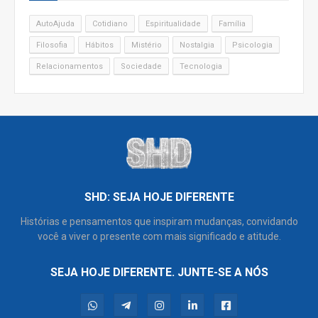
AutoAjuda
Cotidiano
Espiritualidade
Família
Filosofia
Hábitos
Mistério
Nostalgia
Psicologia
Relacionamentos
Sociedade
Tecnologia
SHD: SEJA HOJE DIFERENTE
Histórias e pensamentos que inspiram mudanças, convidando
você a viver o presente com mais significado e atitude.
SEJA HOJE DIFERENTE. JUNTE-SE A NÓS