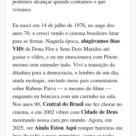
podemos alcançar quando contamos o que
vivemos.
Eu nasci em 14 de julho de 1976, no auge dos
anos 70, e cresci vendo o cinema brasileiro lutar
alugávamos fitas
para se firmar. Naquela época,
VHS
de Dona Flor e Seus Dois Maridos até
gastar o vídeo, e eu me emocionava com Pixote
mesmo sem entender tudo. Vivi a transição da
ditadura para a democracia, e lembro de um dia,
ainda moleque, ouvindo meus pais comentarem
sobre Rubens Paiva — o mesmo do filme —
enquanto eu brincava com um carrinho na sala.
Central do Brasil
Nos anos 90,
me fez chorar no
Cidade de Deus
cinema, e em 2002 vibrei com
mostrando nossa cara pro mundo. Agora, em
Ainda Estou Aqui
2025, ver
romper barreiras me
leva de volta a essas memórias, como se todas