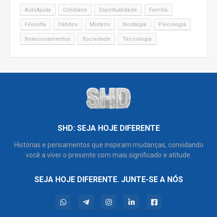
AutoAjuda
Cotidiano
Espiritualidade
Família
Filosofia
Hábitos
Mistério
Nostalgia
Psicologia
Relacionamentos
Sociedade
Tecnologia
SHD: SEJA HOJE DIFERENTE
Histórias e pensamentos que inspiram mudanças, convidando
você a viver o presente com mais significado e atitude.
SEJA HOJE DIFERENTE. JUNTE-SE A NÓS