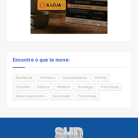
Encontre o que te move:
AutoAjuda
Cotidiano
Espiritualidade
Família
Filosofia
Hábitos
Mistério
Nostalgia
Psicologia
Relacionamentos
Sociedade
Tecnologia